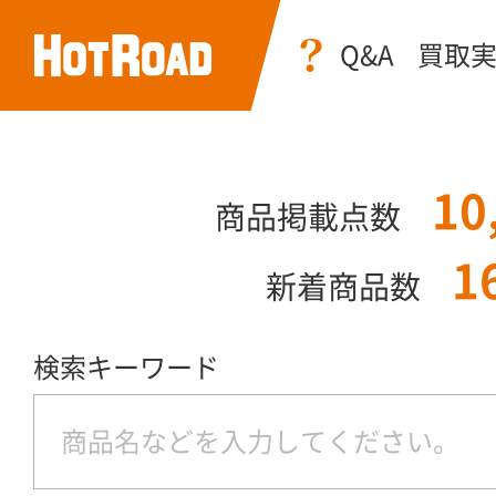
Q&A
買取
10
商品掲載点数
1
新着商品数
検索キーワード