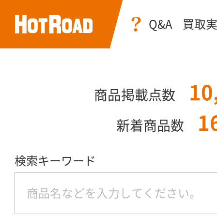
Q&A
買取
10
商品掲載点数
1
新着商品数
検索キーワード