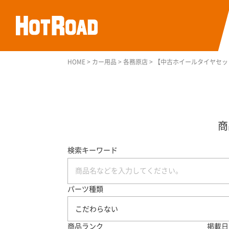
HOME
>
カー用品
>
各務原店
>
【中古ホイールタイヤセット
検索キーワード
パーツ種類
こだわらない
商品ランク
掲載日