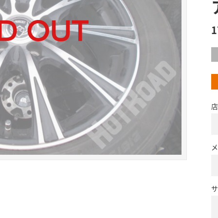
店
メ
サ