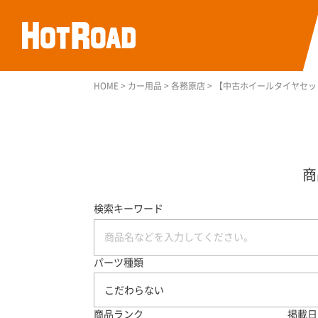
HOME
>
カー用品
>
各務原店
>
【中古ホイールタイヤセット】R
検索キーワード
パーツ種類
こだわらない
商品ランク
掲載日