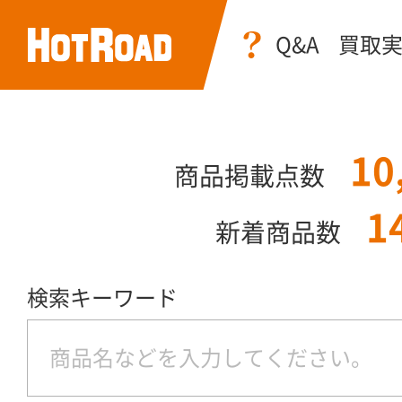
Q&A
買取
10
商品掲載点数
1
新着商品数
検索キーワード