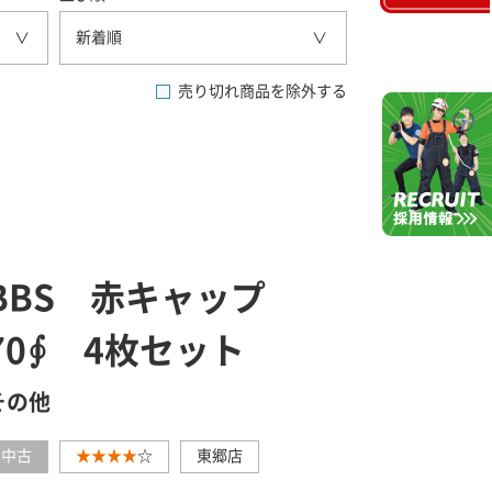
新着順
売り切れ商品を除外する
BBS 赤キャップ
70∮ 4枚セット
その他
中古
★★★★
☆
東郷店