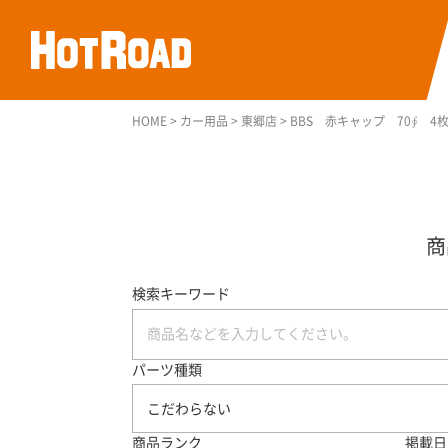
HOME
>
カー用品
>
東郷店
>
BBS 赤キャップ 70∮ 4
検索キーワード
パーツ種類
こだわらない
商品ランク
掲載日