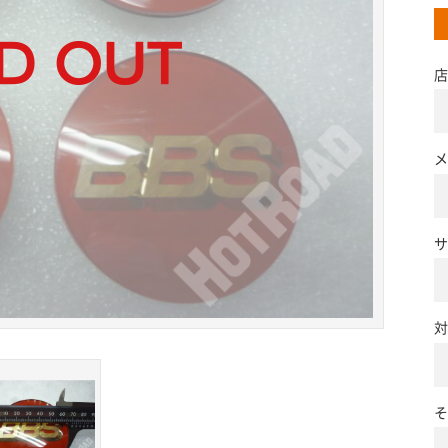
店
メ
サ
対
そ