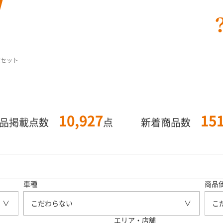
枚セット
10,927
15
商品掲載点数
点
新着商品数
車種
商品
こだわらない
こ
エリア・店舗