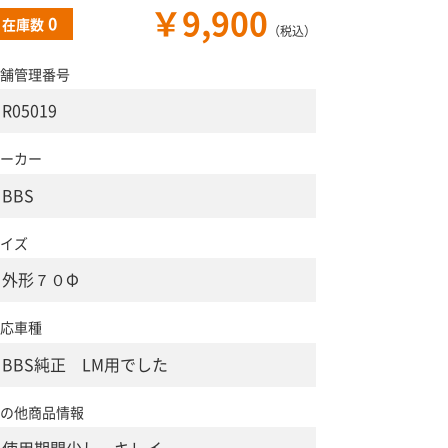
￥9,900
0
在庫数
（税込）
舗管理番号
R05019
ーカー
BBS
イズ
外形７０Φ
応車種
BBS純正 LM用でした
の他商品情報