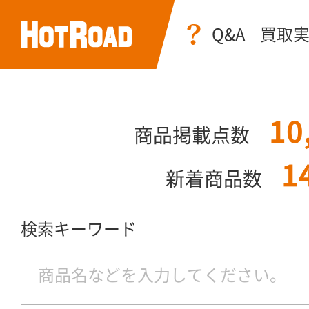
Q&A
買取
10
商品掲載点数
1
新着商品数
検索キーワード