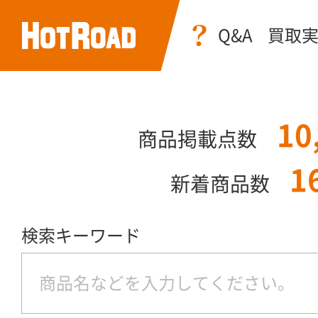
Q&A
買取
10
商品掲載点数
1
新着商品数
検索キーワード