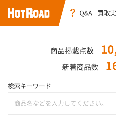
Q&A
買取
10
商品掲載点数
1
新着商品数
検索キーワード