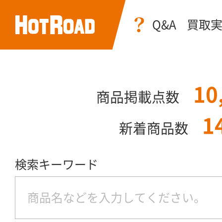
Q&A
買取
10
商品掲載点数
1
新着商品数
検索キーワード