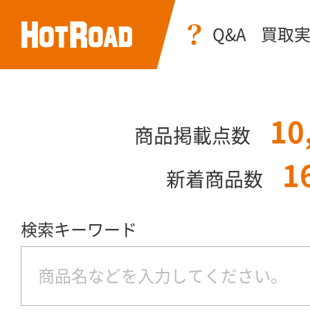
Q&A
買取
10
商品掲載点数
1
新着商品数
検索キーワード