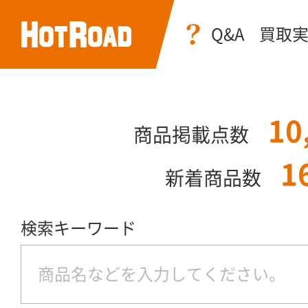
Q&A
買取
10
商品掲載点数
1
新着商品数
検索キーワード