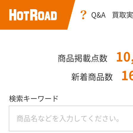
Q&A
買取
10
商品掲載点数
1
新着商品数
検索キーワード