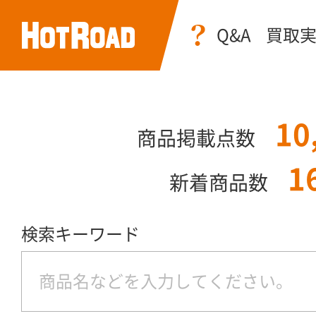
Q&A
買取
10
商品掲載点数
1
新着商品数
検索キーワード