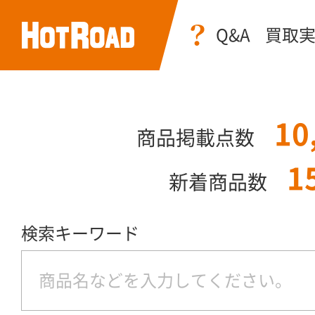
Q&A
買取
10
商品掲載点数
1
新着商品数
検索キーワード