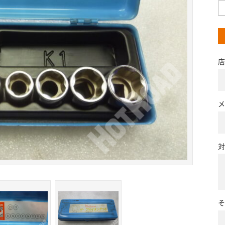
店
メ
対
そ