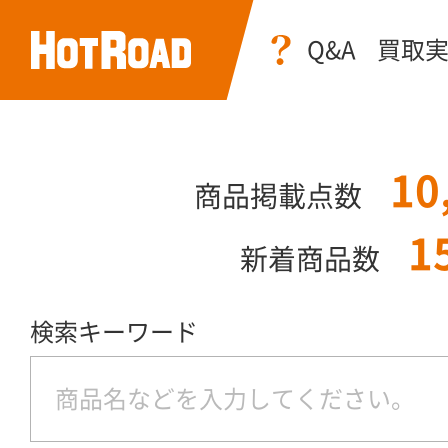
Q&A
買取
10
商品掲載点数
1
新着商品数
検索キーワード