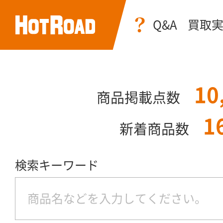
Q&A
買取
10
商品掲載点数
1
新着商品数
検索キーワード