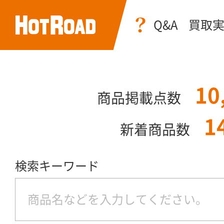
Q&A
買取
10
商品掲載点数
1
新着商品数
検索キーワード