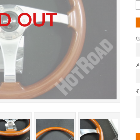
店
メ
そ