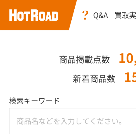
Q&A
買取
10
商品掲載点数
1
新着商品数
検索キーワード