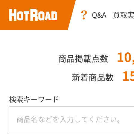
Q&A
買取
10
商品掲載点数
1
新着商品数
検索キーワード