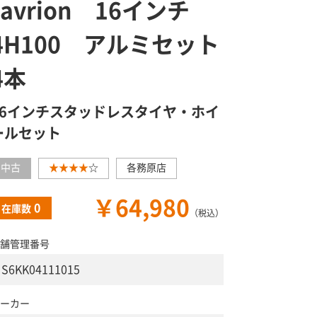
ravrion 16インチ
4H100 アルミセット
4本
16インチスタッドレスタイヤ・ホイ
ールセット
中古
★★★★
☆
各務原店
￥64,980
0
在庫数
（税込）
舗管理番号
S6KK04111015
ーカー