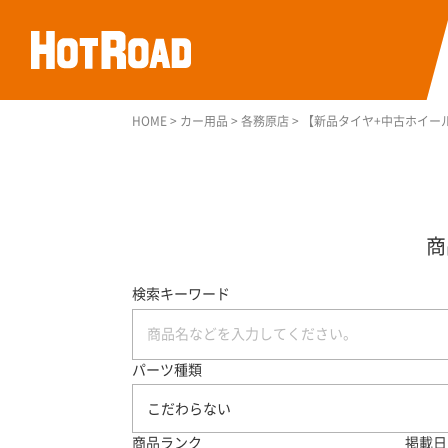
HOME
>
カー用品
>
各務原店
>
【新品タイヤ+中古ホイール ス
検索キーワード
パーツ種類
こだわらない
商品ランク
掲載日