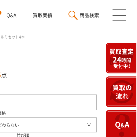
Q&A
買取実績
商品検索
 アルミセット4本
3
点
価格
だわらない
並び順