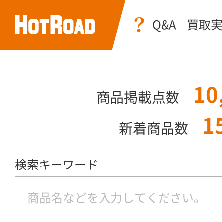
Q&A
買取
10
商品掲載点数
1
新着商品数
検索キーワード