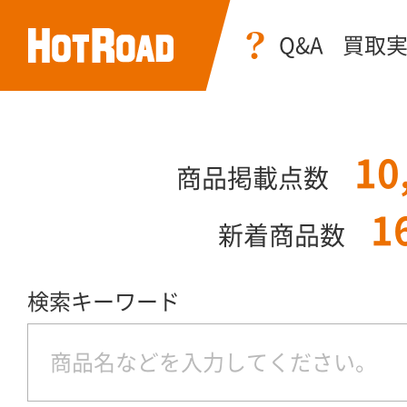
Q&A
買取
10
商品掲載点数
1
新着商品数
検索キーワード