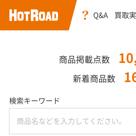
Q&A
買取
10
商品掲載点数
1
新着商品数
検索キーワード