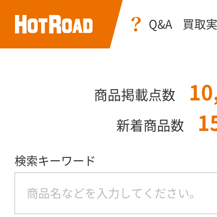
Q&A
買取
10
商品掲載点数
1
新着商品数
検索キーワード