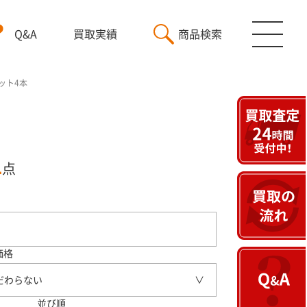
Q&A
買取実績
商品検索
セット4本
1
点
価格
だわらない
並び順