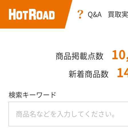
Q&A
買取
10
商品掲載点数
1
新着商品数
検索キーワード