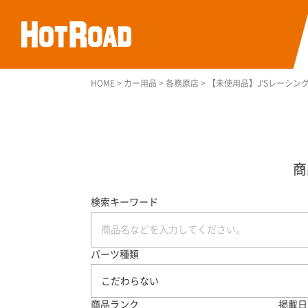
HOME
>
カー用品
>
各務原店
>
【未使用品】J‘Sレーシン
検索キーワード
パーツ種類
こだわらない
商品ランク
掲載日