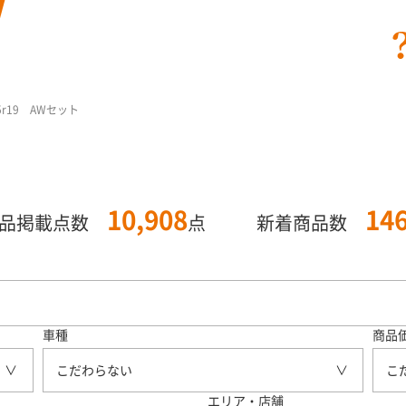
5r19 AWセット
10,908
14
商品掲載点数
点
新着商品数
車種
商品
こだわらない
こ
エリア・店舗