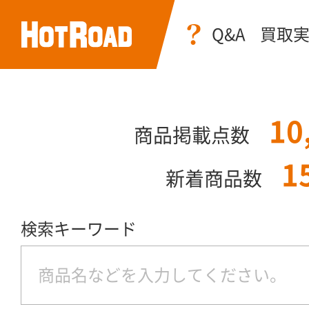
Q&A
買取
10
商品掲載点数
1
新着商品数
検索キーワード