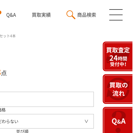
Q&A
買取実績
商品検索
ミセット4本
3
点
価格
だわらない
並び順