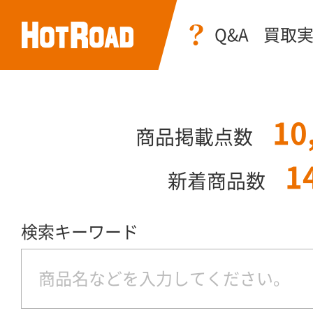
Q&A
買取
10
商品掲載点数
1
新着商品数
検索キーワード