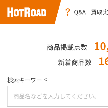
Q&A
買取
10
商品掲載点数
1
新着商品数
検索キーワード