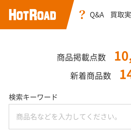
Q&A
買取
10
商品掲載点数
1
新着商品数
検索キーワード