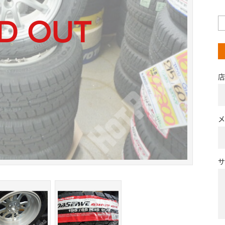
店
メ
サ