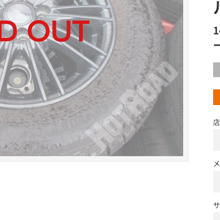
店
メ
サ