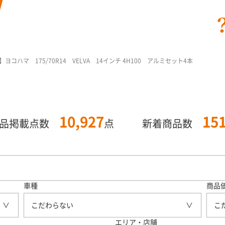
コハマ 175/70R14 VELVA 14インチ 4H100 アルミセット4本
10,927
15
商品掲載点数
点
新着商品数
車種
商品
こだわらない
こ
エリア・店舗