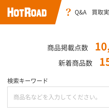
Q&A
買取
10
商品掲載点数
1
新着商品数
検索キーワード