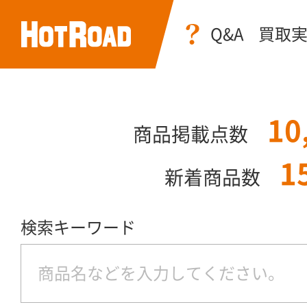
Q&A
買取
10
商品掲載点数
1
新着商品数
検索キーワード