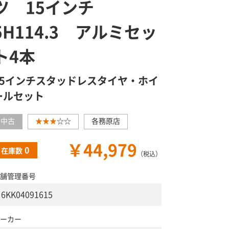
ツ 15インチ
5H114.3 アルミセッ
ト4本
15インチスタッドレスタイヤ・ホイ
ールセット
中古
★★★
☆☆
各務原店
￥44,979
0
在庫数
（税込）
舗管理番号
6KK04091615
ーカー