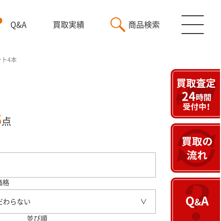
Q&A
買取実績
商品検索
ット4本
5
点
価格
だわらない
並び順