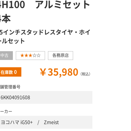
4H100 アルミセット
4本
15インチスタッドレスタイヤ・ホイ
ールセット
中古
★★★
☆☆
各務原店
￥35,980
0
在庫数
（税込）
舗管理番号
6KK04091608
ーカー
ヨコハマ iG50+ / Zmeist