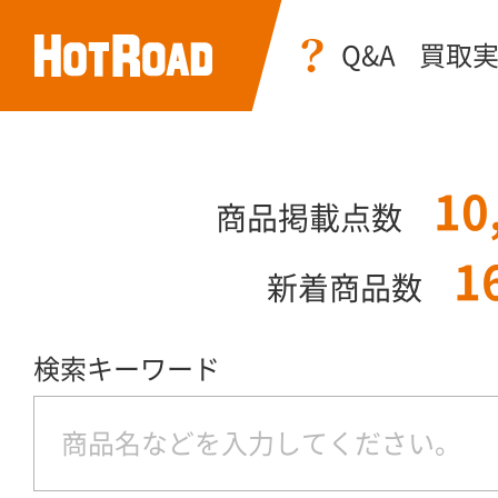
Q&A
買取
10
商品掲載点数
1
新着商品数
検索キーワード