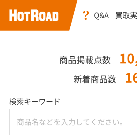
Q&A
買取
10
商品掲載点数
1
新着商品数
検索キーワード