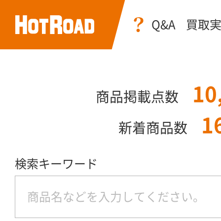
Q&A
買取
10
商品掲載点数
1
新着商品数
検索キーワード