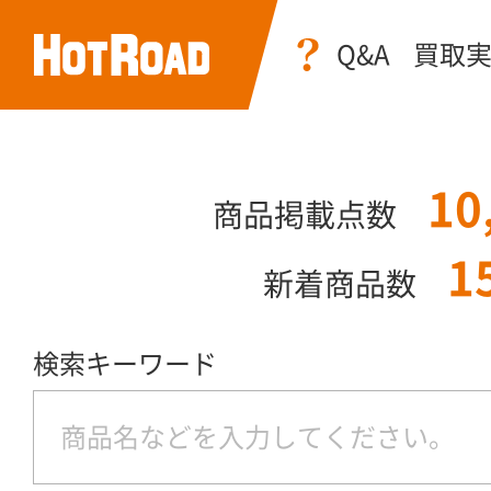
Q&A
買取
10
商品掲載点数
1
新着商品数
検索キーワード