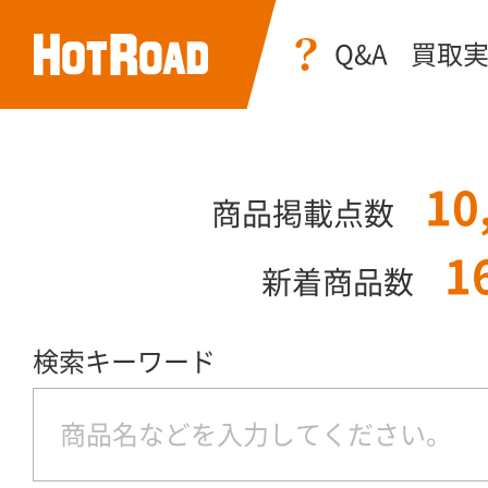
Q&A
買取
10
商品掲載点数
1
新着商品数
検索キーワード