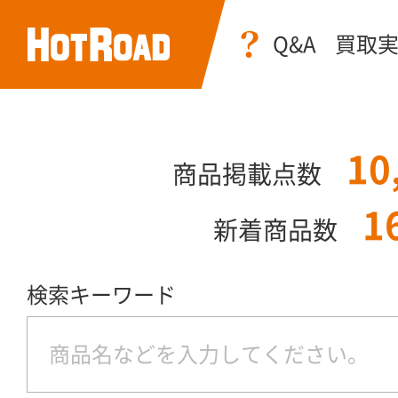
Q&A
買取
10
商品掲載点数
1
新着商品数
検索キーワード