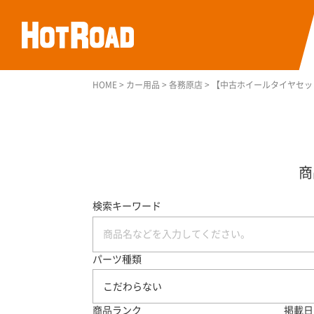
HOME
>
カー用品
>
各務原店
>
【中古ホイールタイヤセット】ra
検索キーワード
パーツ種類
こだわらない
商品ランク
掲載日