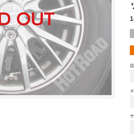
店
メ
サ