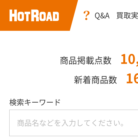
Q&A
買取
10
商品掲載点数
1
新着商品数
検索キーワード